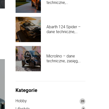
techniczne,
wyposażenie, opinie
Abarth 124 Spider –
dane techniczne,
osiągi, opinie
Microlino – dane
techniczne, zasięg,
cena i opinie
Kategorie
Hobby
20
Lifestyle