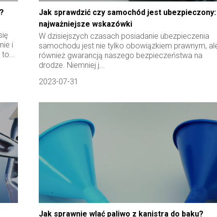
e?
Jak sprawdzić czy samochód jest ubezpieczony:
najważniejsze wskazówki
się
W dzisiejszych czasach posiadanie ubezpieczenia
ie i
samochodu jest nie tylko obowiązkiem prawnym, al
to...
również gwarancją naszego bezpieczeństwa na
drodze. Niemniej j...
2023-07-31
Jak sprawnie wlać paliwo z kanistra do baku?