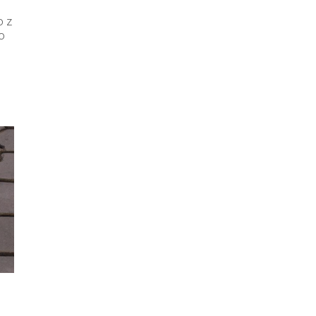
o z
o
a