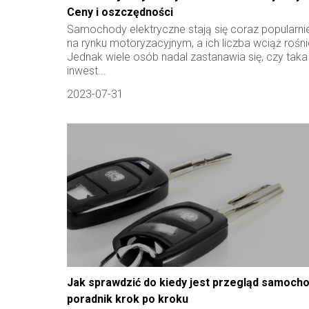
Ceny i oszczędności
Samochody elektryczne stają się coraz popularni
na rynku motoryzacyjnym, a ich liczba wciąż rośni
Jednak wiele osób nadal zastanawia się, czy taka
inwest...
2023-07-31
Jak sprawdzić do kiedy jest przegląd samoch
poradnik krok po kroku