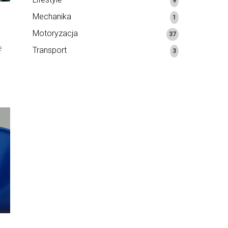
9
Mechanika
1
Motoryzacja
37
e
Transport
3