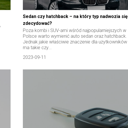
Sedan czy hatchback – na który typ nadwozia się
zdecydować?
w
Poza kombi i SUV-ami wśród najpopularniejszych w
Polsce warto wymienić auto sedan oraz hatchback.
Jednak jakie właściwie znaczenie dla użytkowników
ma takie czy...
2023-09-11