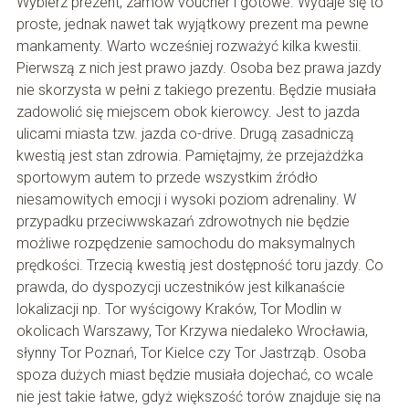
Wybierz prezent, zamów voucher i gotowe. Wydaje się to
proste, jednak nawet tak wyjątkowy prezent ma pewne
mankamenty. Warto wcześniej rozważyć kilka kwestii.
Pierwszą z nich jest prawo jazdy. Osoba bez prawa jazdy
nie skorzysta w pełni z takiego prezentu. Będzie musiała
zadowolić się miejscem obok kierowcy. Jest to jazda
ulicami miasta tzw. jazda co-drive. Drugą zasadniczą
kwestią jest stan zdrowia. Pamiętajmy, że przejażdżka
sportowym autem to przede wszystkim źródło
niesamowitych emocji i wysoki poziom adrenaliny. W
przypadku przeciwwskazań zdrowotnych nie będzie
możliwe rozpędzenie samochodu do maksymalnych
prędkości. Trzecią kwestią jest dostępność toru jazdy. Co
prawda, do dyspozycji uczestników jest kilkanaście
lokalizacji np. Tor wyścigowy Kraków, Tor Modlin w
okolicach Warszawy, Tor Krzywa niedaleko Wrocławia,
słynny Tor Poznań, Tor Kielce czy Tor Jastrząb. Osoba
spoza dużych miast będzie musiała dojechać, co wcale
nie jest takie łatwe, gdyż większość torów znajduje się na