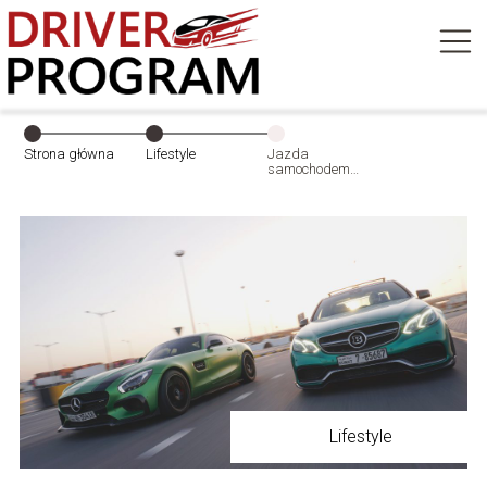
Strona główna
Lifestyle
Jazda
samochodem
rajdowym po
torze – prezent
idealny?
Lifestyle