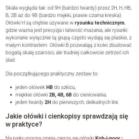
Skala wygląda tak: od 9H (bardzo twardy) przez 2H, H, HB,
B, 2B aż do 9B (bardzo miękki, prawie czarna kreska).
Ołówki H są chętnie używane w
rysunku technicznym
,
gdzie ważna jest precyzja i łatwość mazania, ale rysunki
wykonane wyłącznie tą grupą często wydają się płaskie, z
małym kontrastem. Ołówki B pozwalają z kolei zbudować
bogatą skalę szarości, ale trudniej całkowicie zetrzeć ich
ślad.
Dla początkującego praktyczny zestaw to:
jeden ołówek
HB
do szkicu,
miękkie ołówki
2B, 4B, 6B
do cieniowania,
jeden twardy
2H
do pierwszych, delikatnych linii.
Jakie ołówki i cienkopisy sprawdzają się
w praktyce?
Na rynku mocną opinią cieszą się ołówki
Koh-i-noor
i