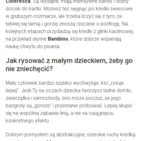
Coloresca
. Są wydajne, mają intensywne barwy i dobry
docisk do kartki. Możesz też sięgnąć po kredki świecowe
w grubszym rozmiarze, ale trzeba liczyć się z tym, że
łatwiej się łamią i gorzej znoszą rzucanie o podłogę. Na
kolejnych etapach przydadzą się kredki z glinki kaolinowej,
na przykład słynne
Bambino
, które dobrze wspierają
naukę chwytu do pisania.
Jak rysować z małym dzieckiem, żeby go
nie zniechęcić?
Mały człowiek bardzo szybko wychwytuje, kto „rysuje
lepiej”. Jeśli Ty na oczach dziecka tworzysz ładne domki,
zwierzątka i samochody, ono może poczuć, że jego
bazgroły są „gorsze” i przestanie próbować. Lepiej skupić
się na wspólnej zabawie linią, a nie na osiągnięciu
konkretnego efektu.
Dobrym pomysłem są abstrakcyjne, szerokie ruchy kredką