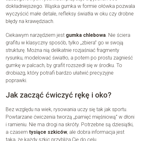
dokładniejszego. Wąska gumka w formie ołówka pozwala
wyczyścić małe detale, refleksy światła w oku czy drobne
błędy na krawędziach.
Ciekawym narzędziem jest
gumka chlebowa
. Nie ściera
grafitu w klasyczny sposób, tylko „zbiera” go w swoją
strukturę. Można nią delikatnie rozjaśniać fragmenty
rysunku, modelować światło, a potem po prostu zagnieść
gumkę w palcach, by grafit rozszedł się w środku. To
drobiazg, który potrafi bardzo ułatwić precyzyjne
poprawki.
Jak zacząć ćwiczyć rękę i oko?
Bez względu na wiek, rysowania uczy się tak jak sportu.
Powtarzane ćwiczenia tworzą „pamięć mięśniową” w dłoni
i ramieniu. Nie ma drogi na skróty. Potrzebne są dziesiątki,
a czasem
tysiące szkiców
, ale dobra informacja jest
taka, że każdy szkic przybliża Cię do celu.