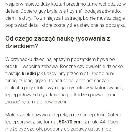
Najpierw łapiesz duży kształt przedmiotu, nie wchodzisz w
detale. Dopiero gdy bryła „się trzyma”, dodajesz światło,
cień i faktury. To zmniejsza frustrację, bo nie musisz ciągle
poprawiać detali, które zostały źle ustawione na początku.
Od czego zacząć naukę rysowania z
dzieckiem?
W przypadku dzieci najlepszym początkiem bywa po
prostu… wspólna zabawa. Roczne czy dwuletnie dziecko
traktuje
kredki
jak każdy inny przedmiot. Będzie nimi
turlać, rzucać, gryźć. To naturalne. Zamiast sadzać
malucha przy stole i wymagać rysunków w kolorowance,
lepiej położyć duży arkusz na podłodze i pozwolić mu
„hasać” rękami po powierzchni.
Małe dziecko używa całej ręki, a nie samej dłoni. Dlatego
lepiej sprawdzi się format
50×70 cm
niż małe A4. Ruch
może być szeroki, podobny do zabawy autkiem po