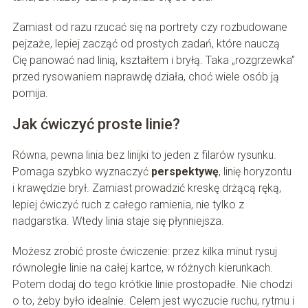
Zamiast od razu rzucać się na portrety czy rozbudowane
pejzaże, lepiej zacząć od prostych zadań, które nauczą
Cię panować nad linią, kształtem i bryłą. Taka „rozgrzewka”
przed rysowaniem naprawdę działa, choć wiele osób ją
pomija.
Jak ćwiczyć proste linie?
Równa, pewna linia bez linijki to jeden z filarów rysunku.
Pomaga szybko wyznaczyć
perspektywę
, linię horyzontu
i krawędzie brył. Zamiast prowadzić kreskę drżącą ręką,
lepiej ćwiczyć ruch z całego ramienia, nie tylko z
nadgarstka. Wtedy linia staje się płynniejsza.
Możesz zrobić proste ćwiczenie: przez kilka minut rysuj
równoległe linie na całej kartce, w różnych kierunkach.
Potem dodaj do tego krótkie linie prostopadłe. Nie chodzi
o to, żeby było idealnie. Celem jest wyczucie ruchu, rytmu i