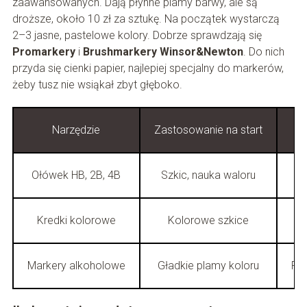
zaawansowanych. Dają płynne plamy barwy, ale są
droższe, około 10 zł za sztukę. Na początek wystarczą
2–3 jasne, pastelowe kolory. Dobrze sprawdzają się
Promarkery
i
Brushmarkery Winsor&Newton
. Do nich
przyda się cienki papier, najlepiej specjalny do markerów,
żeby tusz nie wsiąkał zbyt głęboko.
Narzędzie
Zastosowanie na start
Ołówek HB, 2B, 4B
Szkic, nauka waloru
Kredki kolorowe
Kolorowe szkice
P
Markery alkoholowe
Gładkie plamy koloru
Pr