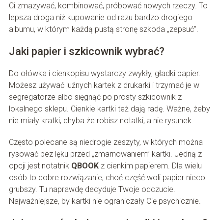
Ci zmazywać, kombinować, próbować nowych rzeczy. To
lepsza droga niż kupowanie od razu bardzo drogiego
albumu, w którym każdą pustą stronę szkoda „zepsuć”.
Jaki papier i szkicownik wybrać?
Do ołówka i cienkopisu wystarczy zwykły, gładki papier.
Możesz używać luźnych kartek z drukarki i trzymać je w
segregatorze albo sięgnąć po prosty szkicownik z
lokalnego sklepu. Cienkie kartki też dają radę. Ważne, żeby
nie miały kratki, chyba że robisz notatki, a nie rysunek.
Często polecane są niedrogie zeszyty, w których można
rysować bez lęku przed „zmarnowaniem” kartki. Jedną z
opcji jest notatnik
QBOOK
z cienkim papierem. Dla wielu
osób to dobre rozwiązanie, choć część woli papier nieco
grubszy. Tu naprawdę decyduje Twoje odczucie.
Najważniejsze, by kartki nie ograniczały Cię psychicznie.