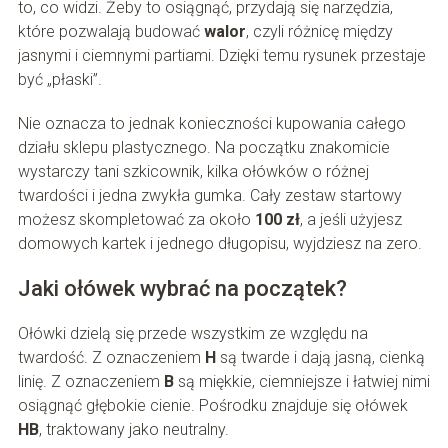
to, co widzi. Żeby to osiągnąć, przydają się narzędzia,
które pozwalają budować
walor
, czyli różnicę między
jasnymi i ciemnymi partiami. Dzięki temu rysunek przestaje
być „płaski”.
Nie oznacza to jednak konieczności kupowania całego
działu sklepu plastycznego. Na początku znakomicie
wystarczy tani szkicownik, kilka ołówków o różnej
twardości i jedna zwykła gumka. Cały zestaw startowy
możesz skompletować za około
100 zł
, a jeśli użyjesz
domowych kartek i jednego długopisu, wyjdziesz na zero.
Jaki ołówek wybrać na początek?
Ołówki dzielą się przede wszystkim ze względu na
twardość. Z oznaczeniem
H
są twarde i dają jasną, cienką
linię. Z oznaczeniem
B
są miękkie, ciemniejsze i łatwiej nimi
osiągnąć głębokie cienie. Pośrodku znajduje się ołówek
HB
, traktowany jako neutralny.