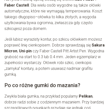
Faber Castell
. Dla wielu osób wygodne są także ołówki
automatyczne, które nie wymagają temperowania. Koszt
takiego długopiso–ołówka to kilka złotych, a wygoda
użytkowania bywa ogromna, zwłaszcza gdy często
szkicujesz poza domem.
Jeśli lubisz wyrazisty kontur, po szkicu ołówkiem możesz
poprawić linię cienkopisem. Dobrze sprawdzają się
Sakura
Micron
,
Uni-pin
czy Faber Castell Pitt Artist Pen. Wygodna
grubość na start to 0.3 lub 0.4 mm. Jeden egzemplarz w
zupełności wystarczy. Ołówek robi szkic, cienkopis
„zamyka” kontury, a potem usuwasz nadmiar grafitu
gumką.
Po co różne gumki do mazania?
Zwykła biała gumka, na przykład popularny
Pelikan
,
dobrze radzi sobie z codziennym mazaniem. Przy bardziej
szczegółowych rysunkach przydaje się jednak coś