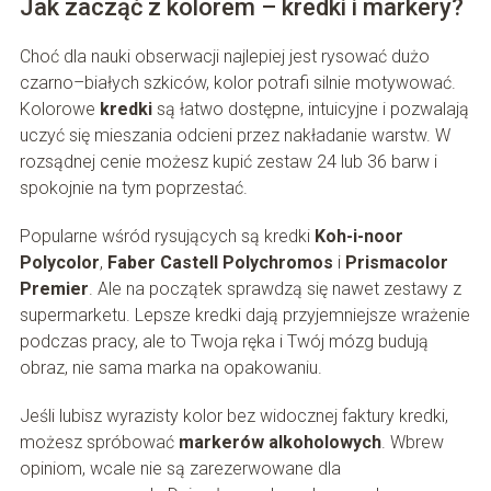
Jak zacząć z kolorem – kredki i markery?
Choć dla nauki obserwacji najlepiej jest rysować dużo
czarno–białych szkiców, kolor potrafi silnie motywować.
Kolorowe
kredki
są łatwo dostępne, intuicyjne i pozwalają
uczyć się mieszania odcieni przez nakładanie warstw. W
rozsądnej cenie możesz kupić zestaw 24 lub 36 barw i
spokojnie na tym poprzestać.
Popularne wśród rysujących są kredki
Koh-i-noor
Polycolor
,
Faber Castell Polychromos
i
Prismacolor
Premier
. Ale na początek sprawdzą się nawet zestawy z
supermarketu. Lepsze kredki dają przyjemniejsze wrażenie
podczas pracy, ale to Twoja ręka i Twój mózg budują
obraz, nie sama marka na opakowaniu.
Jeśli lubisz wyrazisty kolor bez widocznej faktury kredki,
możesz spróbować
markerów alkoholowych
. Wbrew
opiniom, wcale nie są zarezerwowane dla